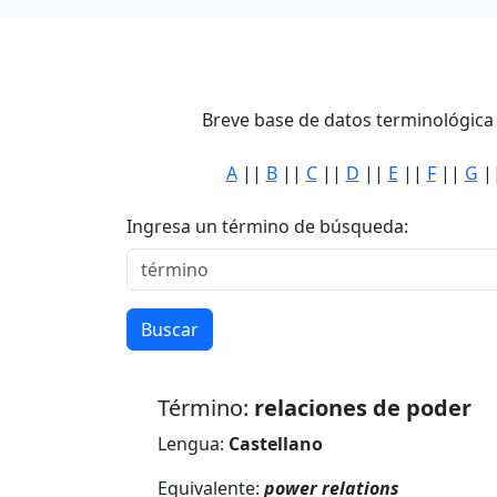
Breve base de datos terminológica 
A
||
B
||
C
||
D
||
E
||
F
||
G
|
Ingresa un término de búsqueda:
Buscar
Término:
relaciones de poder
Lengua:
Castellano
Equivalente:
power relations