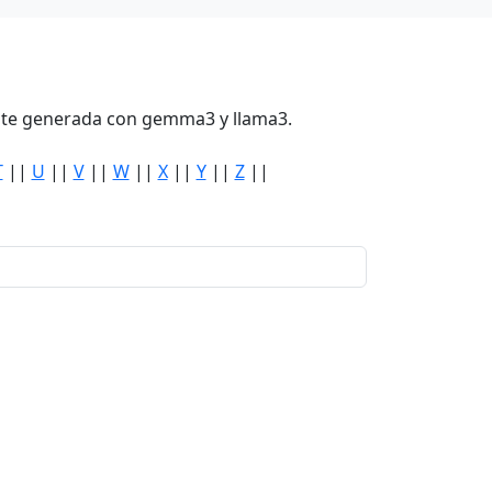
mente generada con gemma3 y llama3.
T
||
U
||
V
||
W
||
X
||
Y
||
Z
||