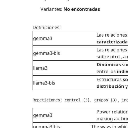
Variantes:
No encontradas
Definiciones:
Las relaciones
gemma3
caracterizada
Las relaciones
gemma3-bis
sobre otro , a
Dinámicas
soc
llama3
entre los
indi
Estructuras
so
llama3-bis
distribución
y
Repeticiones: control (3), grupos (3), in
Power relation
gemma3
making author
gemma3-bis
The ways in whic