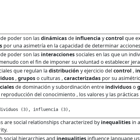
 de poder son las
dinámicas
de
influencia
y
control
que ex
s
por una asimetría en la capacidad de determinar acciones 
 de poder son las
interacciones
sociales en las que un indi
 menudo con el fin de imponer su voluntad o establecer jera
iales que regulan la
distribución
y ejercicio del
control
,
i
viduos
,
grupos
o culturas ,
caracterizadas
por su asimétric
ciales
de dominación y subordinación entre
individuos
o
 reproducción del conocimiento , los valores y las prácticas l
dividuos (3), influencia (3), 
s are social relationships characterized by
inequalities
in a
ity.
h social hierarchies and
inequalities
influence language use