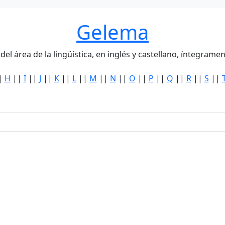
Gelema
del área de la lingüística, en inglés y castellano, íntegra
|
H
||
I
||
J
||
K
||
L
||
M
||
N
||
O
||
P
||
Q
||
R
||
S
||