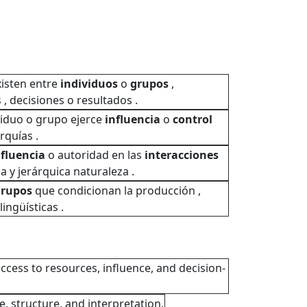
isten entre
individuos
o
grupos
,
, decisiones o resultados .
viduo o grupo ejerce
influencia
o
control
rquías .
nfluencia
o autoridad en las
interacciones
a y jerárquica naturaleza .
grupos
que condicionan la producción ,
ingüísticas .
ccess to resources, influence, and decision-
, structure, and interpretation.