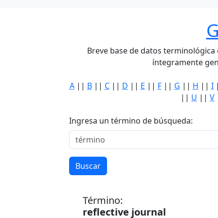
G
Breve base de datos terminológica de
íntegramente gen
A
||
B
||
C
||
D
||
E
||
F
||
G
||
H
||
I
||
U
||
V
Ingresa un término de búsqueda:
Buscar
Término:
reflective journal