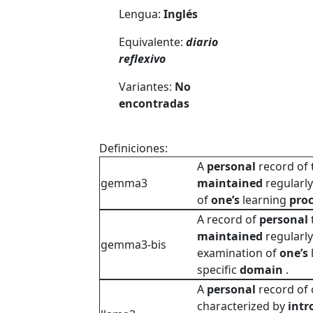
Lengua:
Inglés
Equivalente:
diario
reflexivo
Variantes:
No
encontradas
Definiciones:
A
personal
record of
gemma3
maintained
regularl
of
one’s
learning
pro
A record of
personal
maintained
regularl
gemma3-bis
examination of
one’s
specific
domain
.
A
personal
record of 
characterized by
intr