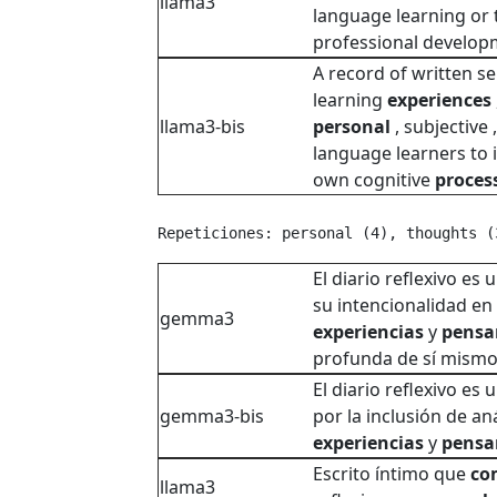
llama3
language learning or
professional developm
A record of written se
learning
experiences
llama3-bis
personal
, subjective
language learners to i
own cognitive
proces
Repeticiones: personal (4), thoughts (
El diario reflexivo es
su intencionalidad en 
gemma3
experiencias
y
pensa
profunda de sí mismo
El diario reflexivo es
gemma3-bis
por la inclusión de aná
experiencias
y
pensa
Escrito íntimo que
co
llama3