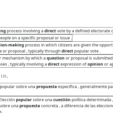
ing
process involving a
direct
vote by a defined electorate 
eople on a specific proposal or issue .
sion-making
process in which citizens are given the opport
ue or proposal , typically through
direct
popular vote .
r mechanism by which a
question
or proposal is submitted 
es , typically involving a
direct
expression of
opinion
or ap
 (3), 
popular sobre una
propuesta
específica , generalmente pa
Elección
popular
sobre una
cuestión
política determinada ,
 sobre una
propuesta
concreta , a diferencia de las eleccio
 .