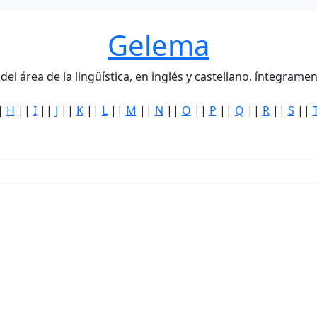
Gelema
del área de la lingüística, en inglés y castellano, íntegra
|
H
||
I
||
J
||
K
||
L
||
M
||
N
||
O
||
P
||
Q
||
R
||
S
||