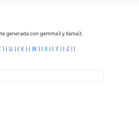
mente generada con gemma3 y llama3.
T
||
U
||
V
||
W
||
X
||
Y
||
Z
||