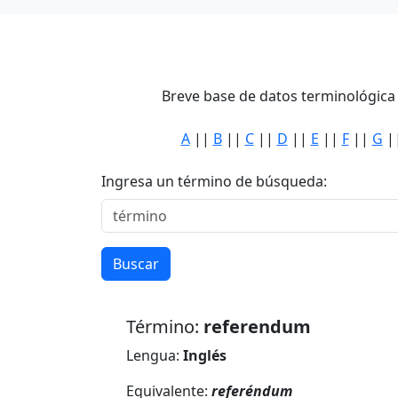
Breve base de datos terminológica 
A
||
B
||
C
||
D
||
E
||
F
||
G
|
Ingresa un término de búsqueda:
Buscar
Término:
referendum
Lengua:
Inglés
Equivalente:
referéndum