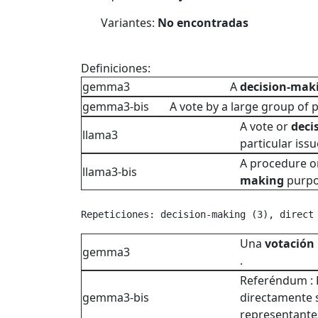
Variantes:
No encontradas
Definiciones:
gemma3
A
decision-mak
gemma3-bis
A vote by a large group of p
A vote or
deci
llama3
particular iss
A procedure o
llama3-bis
making
purpos
Repeticiones: decision-making (3), direct
Una
votación
gemma3
.
Referéndum : 
gemma3-bis
directamente
representantes