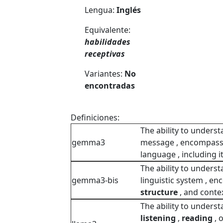
Lengua:
Inglés
Equivalente:
habilidades
receptivas
Variantes:
No
encontradas
Definiciones:
The ability to unders
gemma3
message , encompas
language , including i
The ability to unders
gemma3-bis
linguistic system , 
structure
, and contex
The ability to unders
listening
,
reading
, 