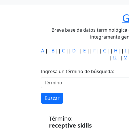
G
Breve base de datos terminológica de
íntegramente gen
A
||
B
||
C
||
D
||
E
||
F
||
G
||
H
||
I
||
U
||
V
Ingresa un término de búsqueda:
Buscar
Término:
receptive skills