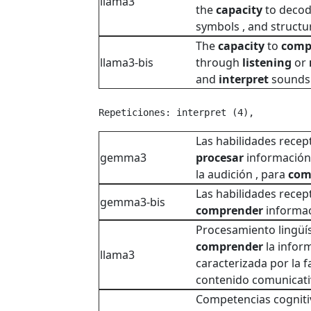
llama3
the
capacity
to decod
symbols , and structur
The
capacity
to
comp
llama3-bis
through
listening
or
and
interpret
sounds 
Repeticiones: interpret (4), 
Las habilidades recep
gemma3
procesar
información a
la audición , para
com
Las habilidades recep
gemma3-bis
comprender
informaci
Procesamiento lingüís
comprender
la inform
llama3
caracterizada por la f
contenido comunicati
Competencias cogniti