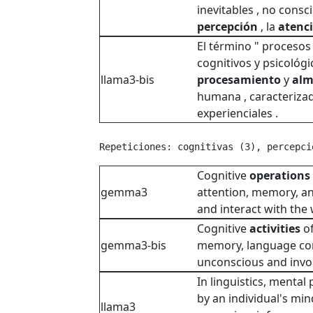
inevitables , no cons
percepción
, la
atenc
El término " procesos
cognitivos y psicológi
llama3-bis
procesamiento
y
alm
humana , caracterizad
experienciales .
Repeticiones: cognitivas (3), percepci
Cognitive
operations
gemma3
attention, memory, an
and interact with the 
Cognitive
activities
of
gemma3-bis
memory, language com
unconscious and invol
In linguistics, mental
by an individual's mi
llama3