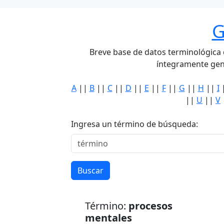
G
Breve base de datos terminológica de
íntegramente gen
A
||
B
||
C
||
D
||
E
||
F
||
G
||
H
||
I
||
U
||
V
Ingresa un término de búsqueda:
Buscar
Término:
procesos
mentales