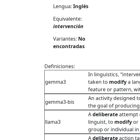
Lengua:
Inglés
Equivalente:
intervención
Variantes:
No
encontradas
Definiciones:
In linguistics, “interv
gemma3
taken to
modify
a lan
feature or pattern, wi
An activity designed to
gemma3-bis
the goal of producing
A
deliberate
attempt o
llama3
linguist, to
modify
or
group or individual in 
A
deliberate
action t