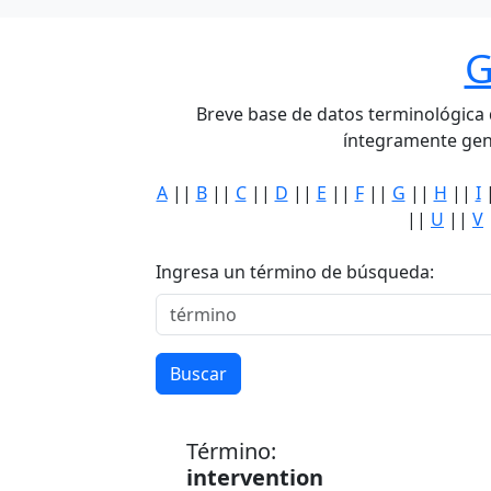
G
Breve base de datos terminológica de
íntegramente gen
A
||
B
||
C
||
D
||
E
||
F
||
G
||
H
||
I
||
U
||
V
Ingresa un término de búsqueda:
Buscar
Término:
intervention