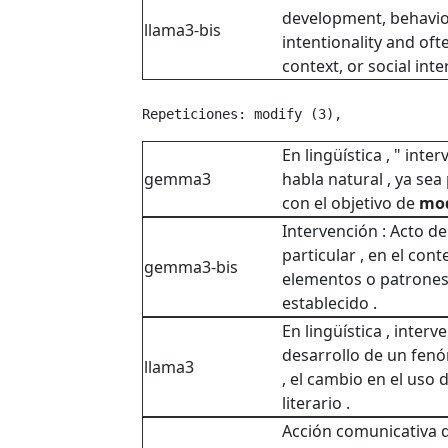
development, behavio
llama3-bis
intentionality and oft
context, or social inte
Repeticiones: modify (3), 
En lingüística , " inte
gemma3
habla natural , ya sea
con el objetivo de
mod
Intervención : Acto d
particular , en el cont
gemma3-bis
elementos o patrones
establecido .
En lingüística , interv
desarrollo de un fenó
llama3
, el cambio en el uso 
literario .
Acción comunicativa q