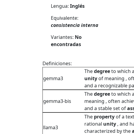
Lengua:
Inglés
Equivalente:
consistencia interna
Variantes:
No
encontradas
Definiciones:
The
degree
to which a
gemma3
unity
of meaning , o
and a recognizable pat
The
degree
to which a
gemma3-bis
meaning , often achi
and a stable set of
as
The
property
of a tex
rational
unity
, and h
llama3
characterized by the