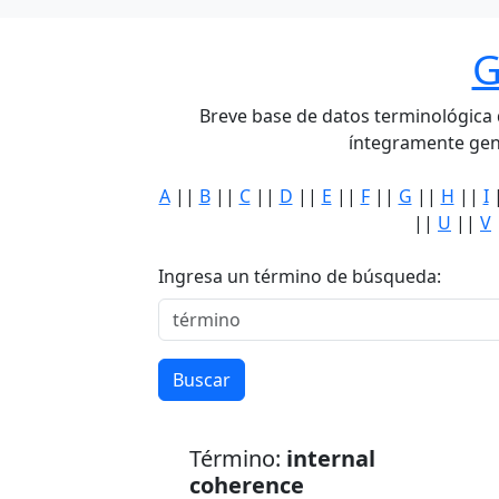
G
Breve base de datos terminológica de
íntegramente gen
A
||
B
||
C
||
D
||
E
||
F
||
G
||
H
||
I
||
U
||
V
Ingresa un término de búsqueda:
Buscar
Término:
internal
coherence