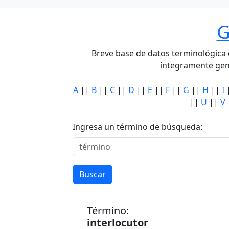
G
Breve base de datos terminológica de
íntegramente gen
A
||
B
||
C
||
D
||
E
||
F
||
G
||
H
||
I
||
U
||
V
Ingresa un término de búsqueda:
Buscar
Término:
interlocutor