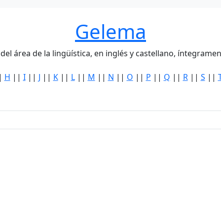
Gelema
del área de la lingüística, en inglés y castellano, íntegra
|
H
||
I
||
J
||
K
||
L
||
M
||
N
||
O
||
P
||
Q
||
R
||
S
||