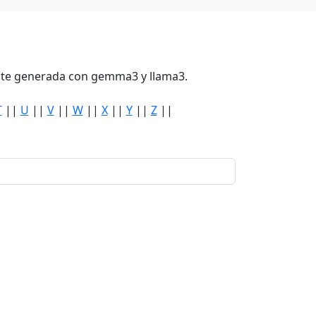
mente generada con gemma3 y llama3.
T
||
U
||
V
||
W
||
X
||
Y
||
Z
||