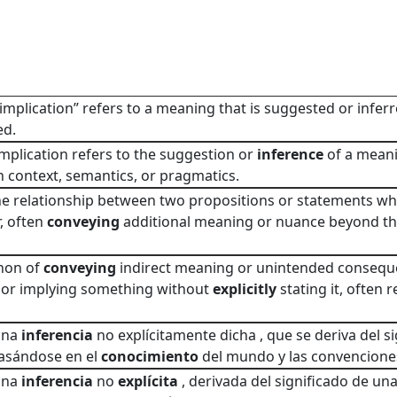
 “implication” refers to a meaning that is suggested or inferr
ed.
 implication refers to the suggestion or
inference
of a mean
 context, semantics, or pragmatics.
he relationship between two propositions or statements wher
, often
conveying
additional meaning or nuance beyond t
non of
conveying
indirect meaning or unintended consequ
 or implying something without
explicitly
stating it, often
 Una
inferencia
no explícitamente dicha , que se deriva del s
asándose en el
conocimiento
del mundo y las convenciones 
 Una
inferencia
no
explícita
, derivada del significado de un