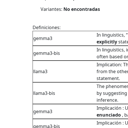
Variantes:
No encontradas
Definiciones:
In linguistics,
gemma3
explicitly
stat
In linguistics,
gemma3-bis
often based on
Implication: T
llama3
from the other
statement.
The phenome
llama3-bis
by suggesting
inference.
Implicación :
gemma3
enunciado
, b
Implicación :
gemma3-bis