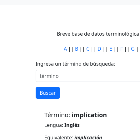
Breve base de datos terminológica 
A
||
B
||
C
||
D
||
E
||
F
||
G
|
Ingresa un término de búsqueda:
Buscar
Término:
implication
Lengua:
Inglés
Equivalente:
implicación