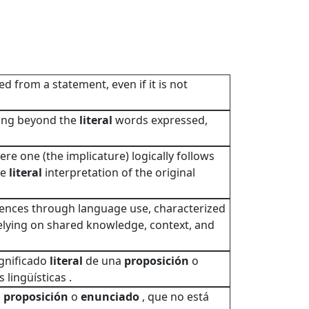
ed from a statement, even if it is not
ing beyond the
literal
words expressed,
e one (the implicature) logically follows
he
literal
interpretation of the original
ences through language use, characterized
 relying on shared knowledge, context, and
ignificado
literal
de una
proposición
o
lingüísticas .
a
proposición
o
enunciado
, que no está