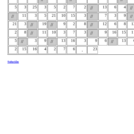
5
3
25
3
5
2
7
2
13
6
4
//
//
11
3
5
21
10
15
3
7
3
9
//
//
//
21
3
19
9
2
8
12
6
8
1
//
//
//
2
8
11
10
3
7
3
9
16
15
1
//
//
5
3
9
13
16
3
9
6
13
//
//
//
2
15
16
4
2
7
6
23
.
Solución